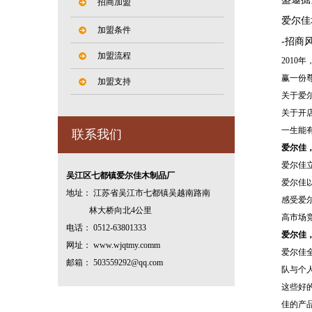
招商加盟
爱尔佳
加盟条件
-招商
加盟流程
201
赢一份
加盟支持
关于爱
关于开
一生能
联系我们
爱尔佳
爱尔佳
吴江区七都镇爱尔佳木制品厂
爱尔佳
地址： 江苏省吴江市七都镇吴越南路南
感受爱
林大桥向北4公里
高市场
电话： 0512-63801333
爱尔佳
网址： www.wjqtmy.comm
爱尔佳
邮箱： 503559292@qq.com
队与个
这些好
佳的产