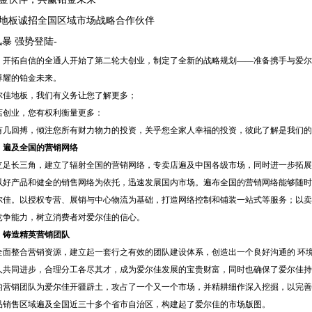
地板诚招全国区域市场战略合作伙伴
风暴 强势登陆-
0年，开拓自信的全通人开始了第二轮大创业，制定了全新的战略规划——准备携手与爱
尊耀的铂金未来。
尔佳地板，我们有义务让您了解更多；
店创业，您有权利衡量更多：
有几回搏，倾注您所有财力物力的投资，关乎您全家人幸福的投资，彼此了解是我们的
，遍及全国的营销网络
立足长三角，建立了辐射全国的营销网络，专卖店遍及中国各级市场，同时进一步拓展
以好产品和健全的销售网络为依托，迅速发展国内市场。遍布全国的营销网络能够随时
尔佳。以授权专营、展销与中心物流为基础，打造网络控制和铺装一站式等服务；以卖
竞争能力，树立消费者对爱尔佳的信心。
，铸造精英营销团队
全面整合营销资源，建立起一套行之有效的团队建设体系，创造出一个良好沟通的 环
人共同进步，合理分工各尽其才，成为爱尔佳发展的宝贵财富，同时也确保了爱尔佳持
的营销团队为爱尔佳开疆辟土，攻占了一个又一个市场，并精耕细作深入挖掘，以完善
品销售区域遍及全国近三十多个省市自治区，构建起了爱尔佳的市场版图。