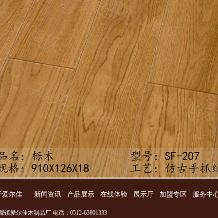
于爱尔佳
新闻资讯
产品展示
在线体验
展示厅
加盟专区
服务中
镇爱尔佳木制品厂 电话：0512-63801333