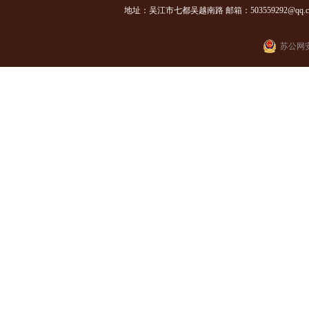
地址：吴江市七都吴越南路 邮箱：503559292@qq.com
苏公网安备