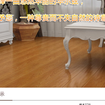
示
橡木5720