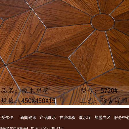
于爱尔佳
新闻资讯
产品展示
在线体验
展示厅
加盟专区
服务中
镇爱尔佳木制品厂 电话：0512-63801333