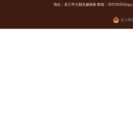
地址：吴江市七都吴越南路 邮箱：503559292@qq.com
苏公网安备