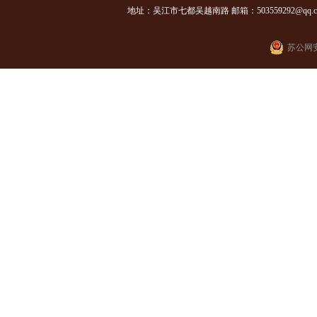
地址：吴江市七都吴越南路 邮箱：503559292@qq.com
苏公网安备